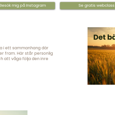
Besök mig på Instagram
Se gratis webclass
eta i ett sammanhang där
 fram. Här står personlig
h att våga följa den inre