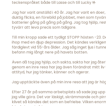
teckenspråket både till Lasse och till Lucky 🤟
Jag har varit anställd i 40 år. Jag har varit en doer
duktig flicka, en förebild på jobbet, men som tyvär
batterier gång på gång på gång. Jag tog hjälp, res
tyvärr att leva precis som tidigare.
Till min kropp sade ett tydligt STOPP hösten -23. D
ihop med en djup depression. Det kändes verkligen 
färdiglevt vid 55-års ålder. Jag såg inget ljus i tun
befann mig långt nere på havets botten.
Även då tog jag hjälp, och sakta, sakta har jag återko
genom en inre resa har jag även förändrat mitt liv 
attityd, hur jag tänker, känner och agerar.
Jag upptäckte även på min inre resa att jag är hö
Efter 27 år på samma arbetsplats så sade jag upp 
jag ville göra. Det var läskigt, skrämmande och pirr
klivet så kändes det som en befrielse. Vilken enorm