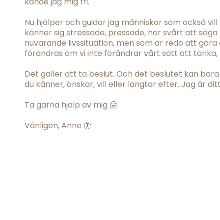
kände jag mig fri.
Nu hjälper och guidar jag människor som också vill h
känner sig stressade, pressade, har svårt att säga n
nuvarande livssituation, men som är redo att göra 
förändras om vi inte förändrar vårt sätt att tänka
Det gäller att ta beslut. Och det beslutet kan bara
du känner, önskar, vill eller längtar efter. Jag är dit
Ta gärna hjälp av mig 🤗
Vänligen, Anne 🦋