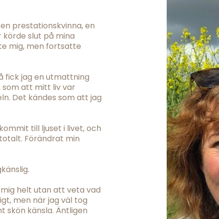
, en prestationskvinna, en
r körde slut på mina
te mig, men fortsatte
å fick jag en utmattning
som att mitt liv var
neln. Det kändes som att jag
mmit till ljuset i livet, och
totalt. Förändrat min
gkänslig.
mig helt utan att veta vad
igt, men när jag väl tog
t skön känsla. Äntligen